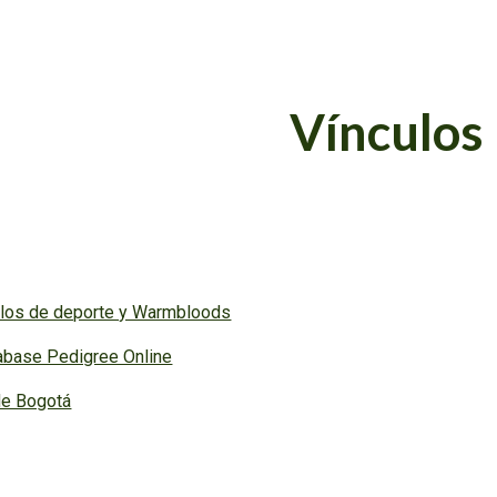
ip to main content
Skip to navigat
Vínculos
llos de deporte y Warmbloods
abase Pedigree Online
e Bogotá