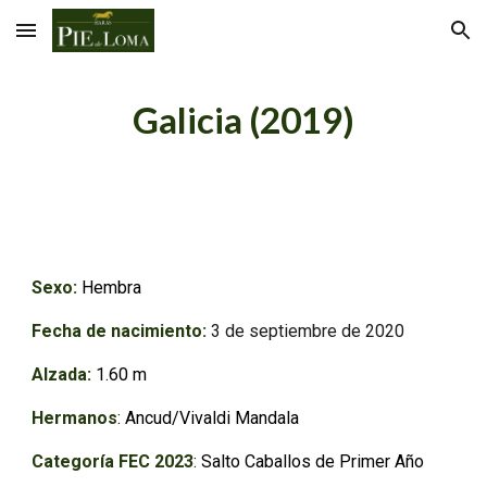
Skip to main content
Skip to navigation
Galicia
(20
19
)
Sexo:
Hembra
Fecha de nacimiento:
3
de
septiembre
de 20
20
Alzada:
1.
60
m
Hermanos
: Ancud/Vivaldi Mandala
Categoría FEC 2023
: Salto Caballos de Primer Año