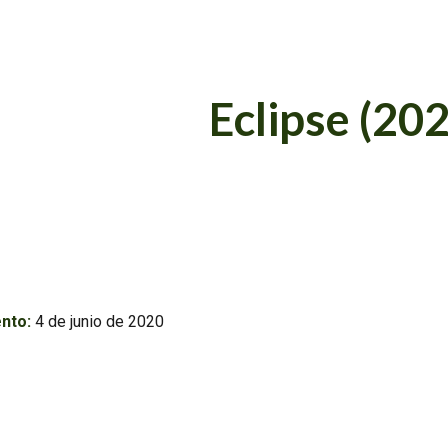
ip to main content
Skip to navigat
Eclipse
(20
nto:
4
de
junio
de 20
20