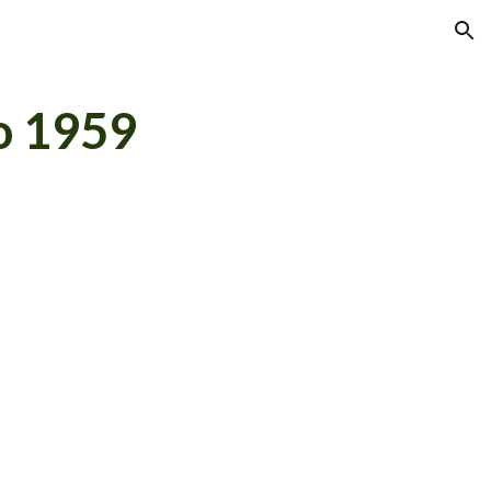
ion
o 1959