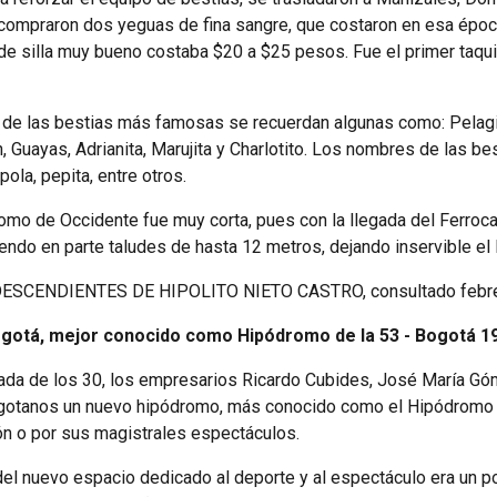
e compraron dos yeguas de fina sangre, que costaron en esa ép
 de silla muy bueno costaba $20 a $25 pesos. Fue el primer taqu
 de las bestias más famosas se recuerdan algunas como: Pelagio
, Guayas, Adrianita, Marujita y Charlotito. Los nombres de las be
pola, pepita, entre otros.
omo de Occidente fue muy corta, pues con la llegada del Ferrocarri
endo en parte taludes de hasta 12 metros, dejando inservible e
DESCENDIENTES DE HIPOLITO NIETO CASTRO, consultado febre
otá, mejor conocido como Hipódromo de la 53 - Bogotá 19
década de los 30, los empresarios Ricardo Cubides, José María 
ogotanos un nuevo hipódromo, más conocido como el Hipódromo de
ón o por sus magistrales espectáculos.
el nuevo espacio dedicado al deporte y al espectáculo era un poc