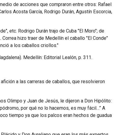
 medio de acciones que compraron entre otros: Rafael
Carlos Acosta García, Rodrigo Durán, Agustín Escorcia,
de", etc. Rodrigo Durán trajo de Cuba "El Moro"; de
. Correa hizo traer de Medellín el caballo "El Conde"
ó a los caballos criollos."
dalena). Medellín: Editorial Lealón, p. 311.
afición a las carreras de caballos, que resolvieron
nos Olimpo y Juan de Jesús, le dijeron a Don Hipólito:
ipódromo, por qué no lo hacemos, es muy fácil…” A
 poco tiempo ya que los palcos eran hechos de guadua
n Plácido y Don Aureliano que eran los más expertos