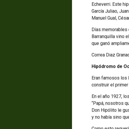
Echeverri. Este h
García Juliao, Jua
Manuel Gual, César
Días memorables de 
Barranquilla vino 
que ganó ampliame
Correa Diaz Granad
Hipódromo de Occ
Eran famosos los N
construir el prime
En el año 1927, lo
“Papá, nosotros qu
Don Hipólito le gu
y no había sino que
Como esto requería