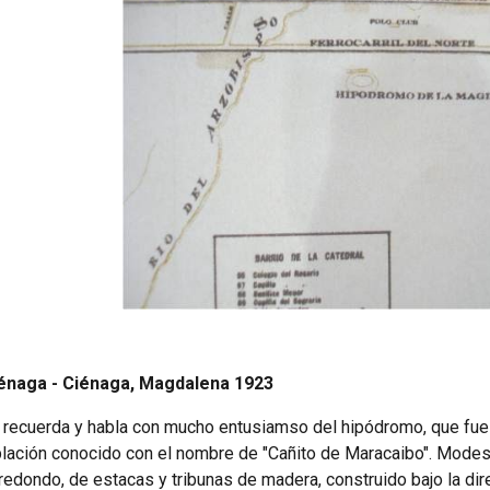
énaga - Ciénaga, Magdalena 1923
 recuerda y habla con mucho entusiamso del hipódromo, que fue 
lación conocido con el nombre de "Cañito de Maracaibo". Modesta
edondo, de estacas y tribunas de madera, construido bajo la dire