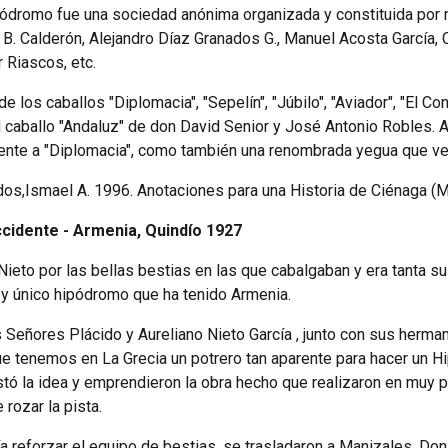
ipódromo fue una sociedad anónima organizada y constituida por
n B. Calderón, Alejandro Díaz Granados G., Manuel Acosta García, 
 Riascos, etc.
los caballos "Diplomacia", "Sepelín", "Júbilo", "Aviador", "El Con
el caballo "Andaluz" de don David Senior y José Antonio Robles. A
nte a "Diplomacia", como también una renombrada yegua que venci
os,Ismael A. 1996. Anotaciones para una Historia de Ciénaga (Mag
idente - Armenia, Quindío 1927
ieto por las bellas bestias en las que cabalgaban y era tanta su 
r y único hipódromo que ha tenido Armenia.
s Señores Plácido y Aureliano Nieto García , junto con sus herma
e tenemos en La Grecia un potrero tan aparente para hacer un H
stó la idea y emprendieron la obra hecho que realizaron en muy
 rozar la pista.
 reforzar el equipo de bestias, se trasladaron a Manizales, Do