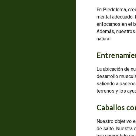
En Piedeloma, cree
mental adecuado. P
enfocamos en el bi
Además, nuestros p
natural.
Entrenamie
La ubicación de nu
desarrollo muscul
saliendo a paseos 
terrenos y los ayu
Caballos co
Nuestro objetivo e
de salto. Nuestra
han competido en g