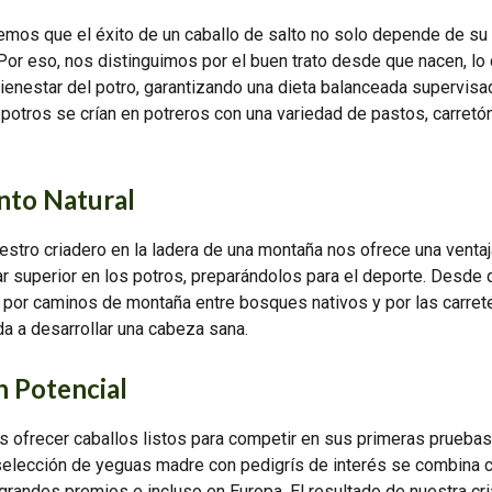
mos que el éxito de un caballo de salto no solo depende de su g
or eso, nos distinguimos por el buen trato desde que nacen, lo 
enestar del potro, garantizando una dieta balanceada supervisad
otros se crían en potreros con una variedad de pastos, carretón
nto Natural
estro criadero en la ladera de una montaña nos ofrece una venta
ar superior en los potros, preparándolos para el deporte. Desde
por caminos de montaña entre bosques nativos y por las carretera
da a desarrollar una cabeza sana.
n Potencial
s ofrecer caballos listos para competir en sus primeras pruebas
 selección de yeguas madre con pedigrís de interés se combina c
randes premios e incluso en Europa. El resultado de nuestra cri